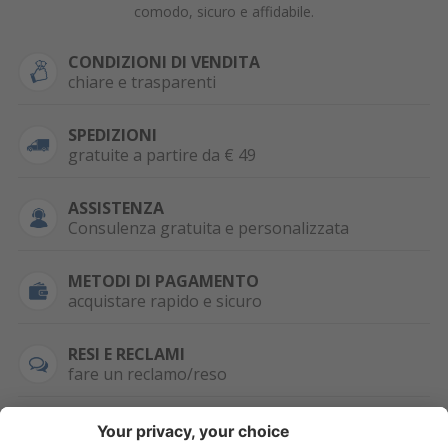
comodo, sicuro e affidabile.
CONDIZIONI DI VENDITA
chiare e trasparenti
SPEDIZIONI
gratuite a partire da € 49
ASSISTENZA
Consulenza gratuita e personalizzata
METODI DI PAGAMENTO
acquistare rapido e sicuro
RESI E RECLAMI
fare un reclamo/reso
SEMPRE DISPONIBILE
0471 506798