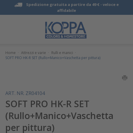
Spedizione gratuita a partire da 49 € -
veloce e
affidabile
Home
·
Attrezzi e varie
·
Rulli e manici
·
SOFT PRO HK-R SET (Rullo+Manico+Vaschetta per pittura)
ART. NR. ZR04104
SOFT PRO HK-R SET
(Rullo+Manico+Vaschetta
per pittura)