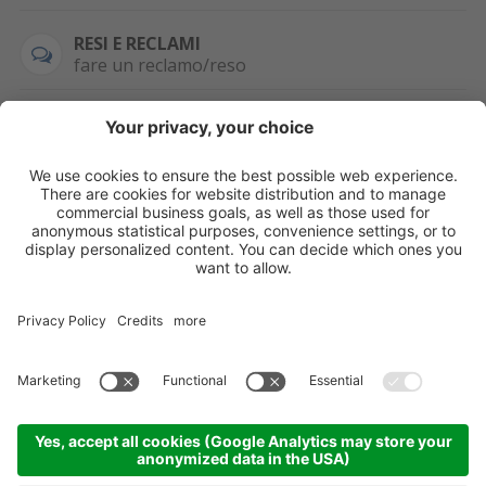
RESI E RECLAMI
fare un reclamo/reso
SEMPRE DISPONIBILE
0471 506798
HAI LA PARTITA
IVA?
WHATSAPP
+39 376 2951129
Per ordini, offerte,
prezzi speciali e
ulteriori articoli
registrati o/e fai il
login.
Registrati/Login
©
2026
KOPPA GMBH-SRL
Credits
Sitemap
Informativa privacy
Impostazioni cookie
Partner
Come arrivare