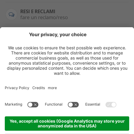
RESI E RECLAMI
fare un reclamo/reso
SEMPRE DISPONIBILE
0471 506798
HAI LA PARTITA
IVA?
WHATSAPP
+39 376 2951129
Per ordini, offerte,
prezzi speciali e
ulteriori articoli
registrati o/e fai il
login.
Registrati/Login
©
2026
KOPPA GMBH-SRL
Credits
Sitemap
Informativa privacy
Impostazioni cookie
Partner
Come arrivare