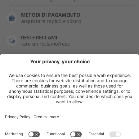
METODI DI PAGAMENTO
acquistare rapido e sicuro
RESI E RECLAMI
fare un reclamo/reso
SEMPRE DISPONIBILE
0471 506798
HAI LA PARTITA
IVA?
WHATSAPP
+39 376 2951129
Per ordini, offerte,
prezzi speciali e
ulteriori articoli
registrati o/e fai il
login.
Registrati/Login