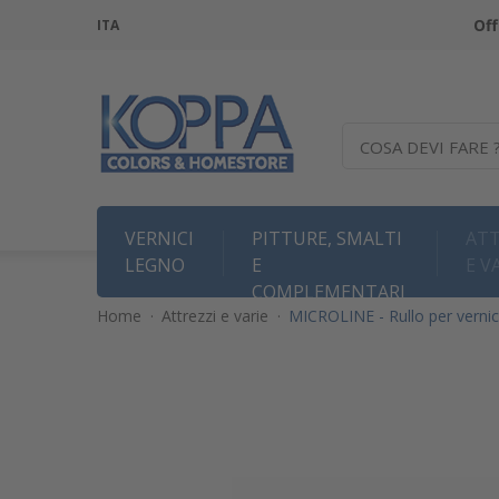
Off
ITA
COSA DEVI FARE 
VERNICI
PITTURE, SMALTI
ATT
LEGNO
E
E V
COMPLEMENTARI
Home
·
Attrezzi e varie
·
MICROLINE - Rullo per verni