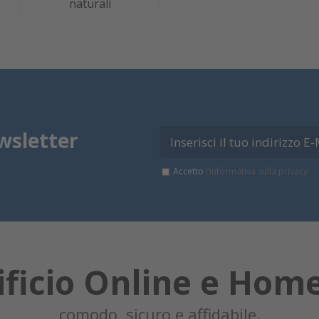
naturali
wsletter
Accetto
l’informativa sulla privacy
ificio Online e Hom
comodo, sicuro e affidabile.