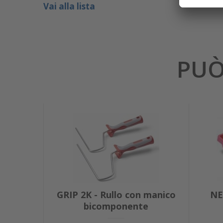
Vai alla lista
PUÒ
GRIP 2K - Rullo con manico
NE
bicomponente