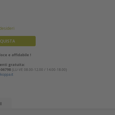
 desideri
QUISTA
oce e affidabile !
enti gratuita:
506798
(LU-VE 08.00-12.00 / 14.00-18.00)
koppa.it
I