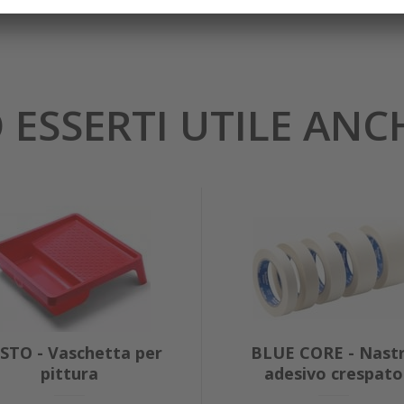
 ESSERTI UTILE ANCHE
STO - Vaschetta per
BLUE CORE - Nast
pittura
adesivo crespato