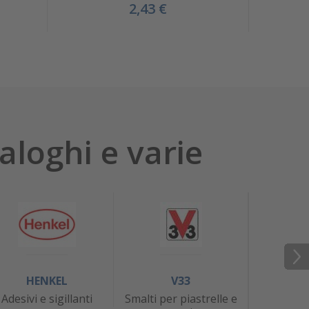
2,43 €
aloghi e varie
HENKEL
V33
J
Adesivi e sigillanti
Smalti per piastrelle e
At