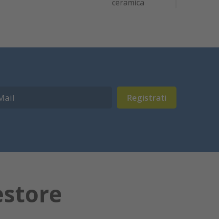
ceramica
Registrati
estore