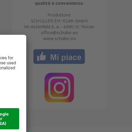
qualità e convenienza
.
Produttore:
SCHULLER EH' KLAR GmbH
Im Astenfeld 6, A - 4490 St. Florian
office@schuller.eu
www.schuller.eu