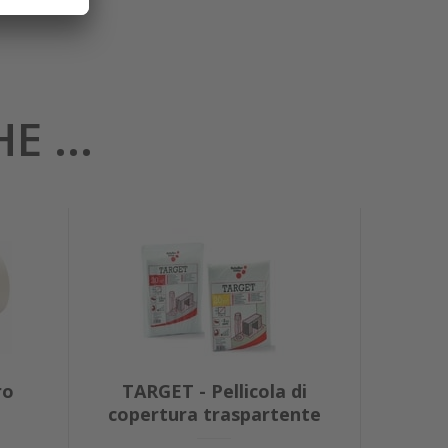
 ...
ro
TARGET - Pellicola di
copertura traspartente