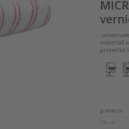
MICR
vern
universale 
materiali a
protettivi
grandezza
18 cm