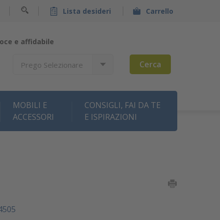
Lista desideri
Carrello
oce e affidabile
Cerca
Prego Selezionare
MOBILI E
CONSIGLI, FAI DA TE
ACCESSORI
E ISPIRAZIONI
4505