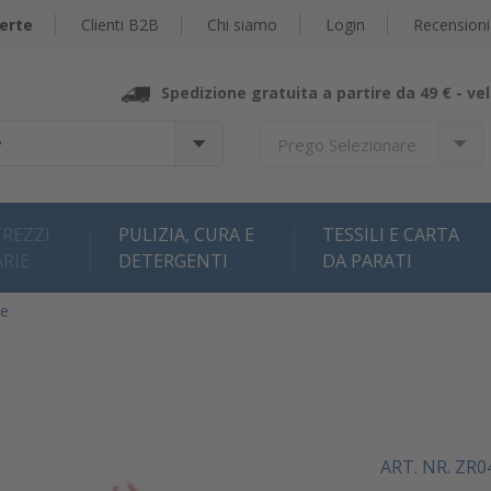
erte
Clienti B2B
Chi siamo
Login
Recensioni
Spedizione gratuita a partire da 49 € -
vel
?
Prego Selezionare
REZZI
PULIZIA, CURA E
TESSILI E CARTA
ARIE
DETERGENTI
DA PARATI
ce
ART. NR. ZR0