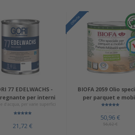
Offerta
Offerta
Offerta
RI 77 EDELWACHS -
BIOFA 2059 Olio speci
regnante per interni
per parquet e mobi
e d'acqua, per varie superfici
50,96 €
56,62 €
21,72 €