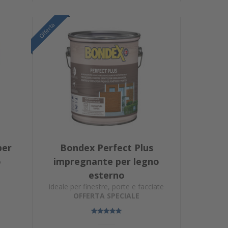
Offerta
Offerta
per
Bondex Perfect Plus
o
impregnante per legno
esterno
ideale per finestre, porte e facciate
OFFERTA SPECIALE