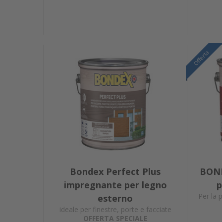
Offerta
Offerta
Offerta
Bondex Perfect Plus
BOND
impregnante per legno
p
Per la 
esterno
ideale per finestre, porte e facciate
OFFERTA SPECIALE