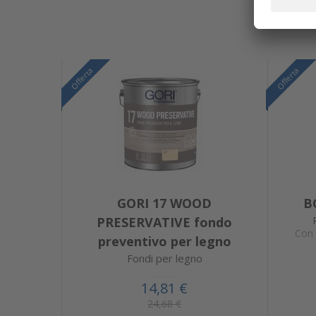
Offerta
Offerta
GORI 17 WOOD
B
PRESERVATIVE fondo
Con 
preventivo per legno
Fondi per legno
14,81 €
24,68 €