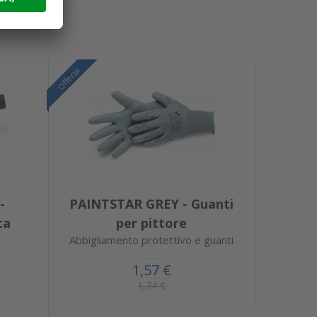
Offerta
-
PAINTSTAR GREY - Guanti
ta
per pittore
Abbigliamento protettivo e guanti
1,57 €
1,74 €