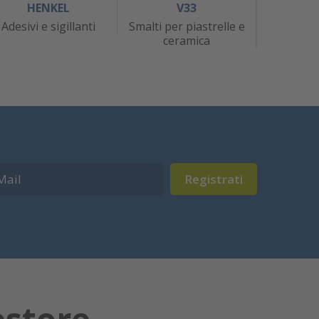
HENKEL
V33
J
Adesivi e sigillanti
Smalti per piastrelle e
At
ceramica
Registrati