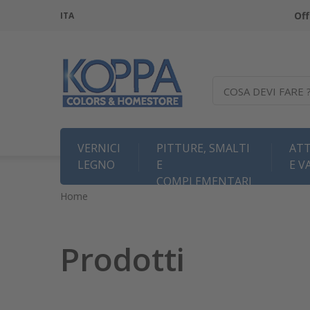
Off
ITA
COSA DEVI FARE 
VERNICI
PITTURE, SMALTI
ATT
LEGNO
E
E V
COMPLEMENTARI
Home
Prodotti