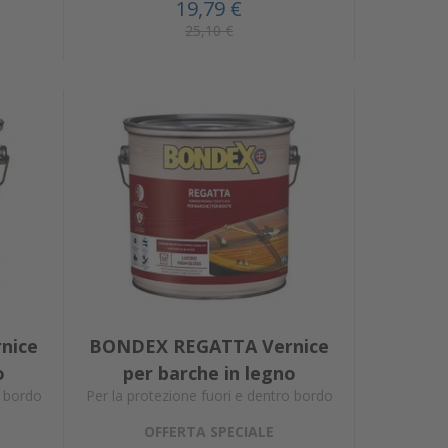
19,79 €
25,10 €
nice
BONDEX REGATTA Vernice
o
per barche in legno
o bordo
Per la protezione fuori e dentro bordo
OFFERTA SPECIALE