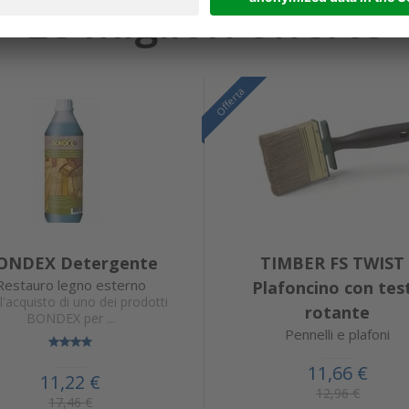
Le migliori offerte
Offerta
ONDEX Detergente
TIMBER FS TWIST 
Restauro legno esterno
Plafoncino con tes
l'acquisto di uno dei prodotti
rotante
BONDEX per ...
Pennelli e plafoni
11,66 €
11,22 €
12,96 €
17,46 €