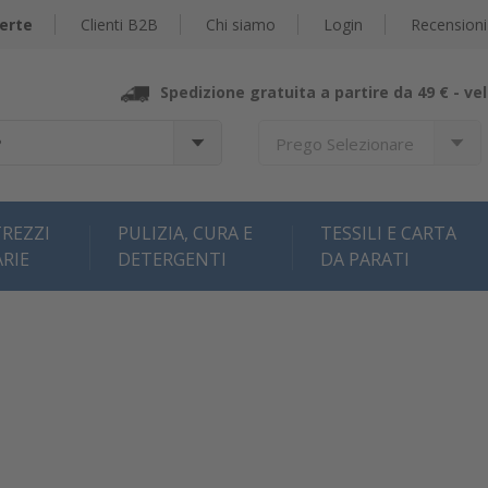
erte
Clienti B2B
Chi siamo
Login
Recensioni
Spedizione gratuita a partire da 49 € -
vel
?
Prego Selezionare
REZZI
PULIZIA, CURA E
TESSILI E CARTA
ARIE
DETERGENTI
DA PARATI