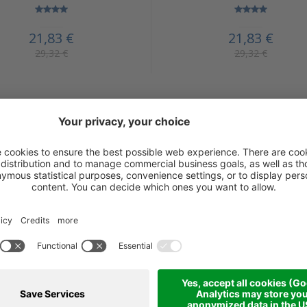
21,83 €
21,83 €
29,32 €
29,32 €
Ulteriori prodotti