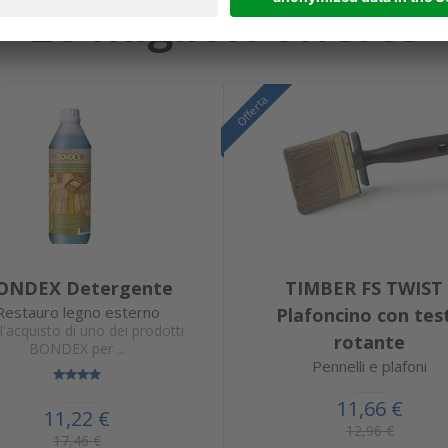
Le migliori offerte
Offerta
ONDEX Detergente
TIMBER FS TWIST 
Restauro legno esterno
Plafoncino con tes
l'acquisto di uno dei prodotti
rotante
BONDEX per ...
Pennelli e plafoni
11,66 €
11,22 €
12,96 €
17,46 €