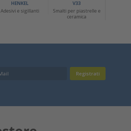
HENKEL
V33
J
Adesivi e sigillanti
Smalti per piastrelle e
At
ceramica
Registrati