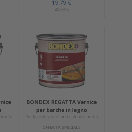
19,79 €
25,10 €
nice
BONDEX REGATTA Vernice
o
per barche in legno
o bordo
Per la protezione fuori e dentro bordo
OFFERTA SPECIALE