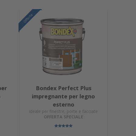
Offerta
Offerta
per
Bondex Perfect Plus
o
impregnante per legno
esterno
ideale per finestre, porte e facciate
OFFERTA SPECIALE