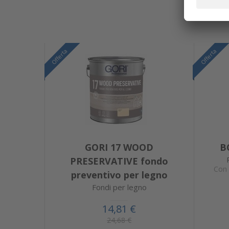
Offerta
Offerta
GORI 17 WOOD
B
PRESERVATIVE fondo
Con 
preventivo per legno
Fondi per legno
14,81 €
24,68 €