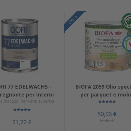
Offerta
Offerta
Offerta
RI 77 EDELWACHS -
BIOFA 2059 Olio speci
regnante per interni
per parquet e mobi
e d'acqua, per varie superfici
50,96 €
56,62 €
21,72 €