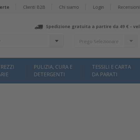
erte
Clienti B2B
Chi siamo
Login
Recensioni
Spedizione gratuita a partire da 49 € -
vel
?
Prego Selezionare
REZZI
PULIZIA, CURA E
TESSILI E CARTA
ARIE
DETERGENTI
DA PARATI