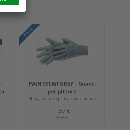
Offerta
-
PAINTSTAR GREY - Guanti
ta
per pittore
Abbigliamento protettivo e guanti
1,57 €
1,74 €