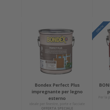
Offerta
Offerta
Offerta
Bondex Perfect Plus
BOND
impregnante per legno
p
Per la 
esterno
ideale per finestre, porte e facciate
OFFERTA SPECIALE