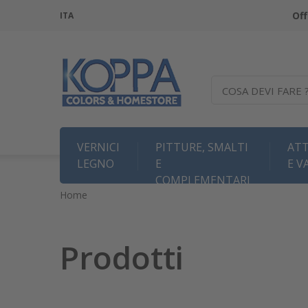
Off
ITA
COSA DEVI FARE 
VERNICI
PITTURE, SMALTI
ATT
LEGNO
E
E V
COMPLEMENTARI
Home
Prodotti