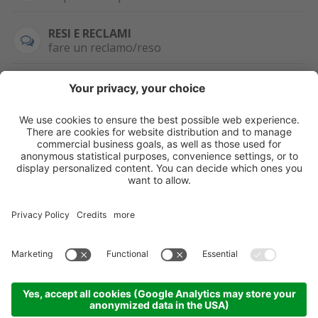
RESI E RECLAMI
fare un reclamo/reso
SEMPRE DISPONIBILE
0471 506798
HAI LA PARTITA
IVA?
WHATSAPP
+39 376 2951129
Per ordini, offerte,
prezzi speciali e
ulteriori articoli
registrati o/e fai il
login.
Registrati/Login
©
2026
KOPPA GMBH-SRL
Credits
Sitemap
Informativa privacy
Impostazioni cookie
Partner
Come arrivare