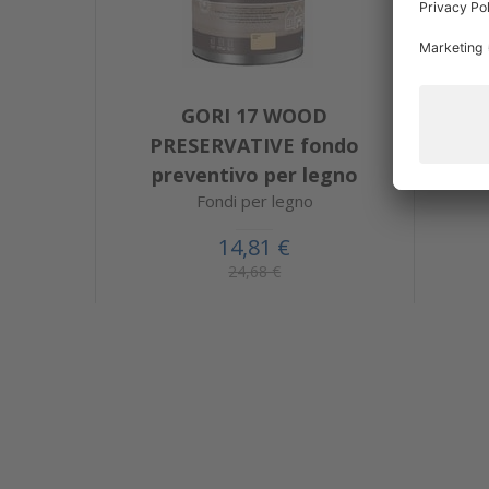
GORI 17 WOOD
B
PRESERVATIVE fondo
Con 
preventivo per legno
Fondi per legno
14,81 €
24,68 €