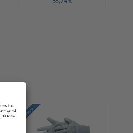
55,74 €
Offerta