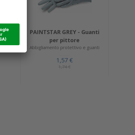
-
PAINTSTAR GREY - Guanti
ta
per pittore
Abbigliamento protettivo e guanti
1,57 €
1,74 €