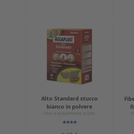
Alto Standard stucco
Fib
bianco in polvere
f
Fino a esaurimento scorte
F