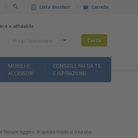
Lista desideri
Carrello
oce e affidabile
Cerca
Prego Selezionare
MOBILI E
CONSIGLI, FAI DA TE
ACCESSORI
E ISPIRAZIONI
e e fessure leggere. In questo modo si crea una