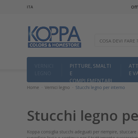
Off
ITA
COSA DEVI FARE 
VERNICI
PITTURE, SMALTI
ATT
LEGNO
E
E V
COMPLEMENTARI
Home
·
Vernici legno
·
Stucchi legno per interno
Stucchi legno pe
Koppa consiglia stucchi adeguati per riempire, stuccare 
superficie liscia e continua per il trattamento successivo