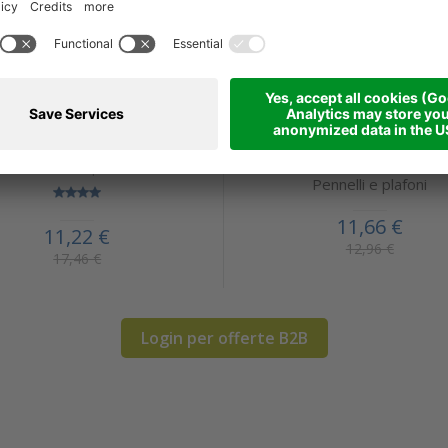
ONDEX Detergente
TIMBER FS TWIST 
Restauro legno esterno
Plafoncino con tes
l'acquisto di uno dei prodotti
rotante
BONDEX per ...
Pennelli e plafoni
11,66 €
11,22 €
12,96 €
17,46 €
Login per offerte B2B