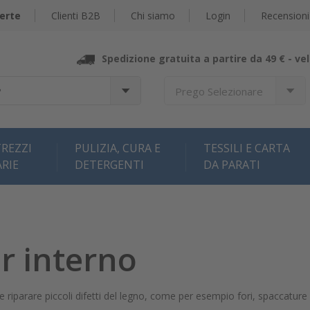
erte
Clienti B2B
Chi siamo
Login
Recensioni
Spedizione gratuita a partire da 49 € -
vel
?
Prego Selezionare
REZZI
PULIZIA, CURA E
TESSILI E CARTA
ARIE
DETERGENTI
DA PARATI
r interno
e riparare piccoli difetti del legno, come per esempio fori, spaccatur
.