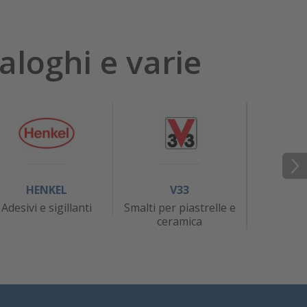
aloghi e varie
HENKEL
V33
J
Adesivi e sigillanti
Smalti per piastrelle e
At
ceramica