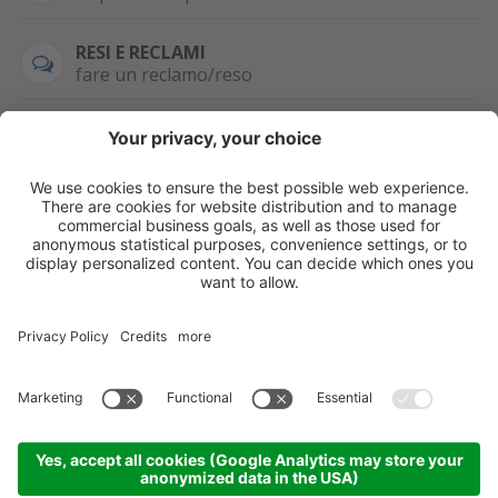
RESI E RECLAMI
fare un reclamo/reso
SEMPRE DISPONIBILE
0471 506798
HAI LA PARTITA
IVA?
WHATSAPP
+39 376 2951129
Per ordini, offerte,
prezzi speciali e
ulteriori articoli
registrati o/e fai il
login.
Registrati/Login
©
2026
KOPPA GMBH-SRL
Credits
Sitemap
Informativa privacy
Impostazioni cookie
Partner
Come arrivare