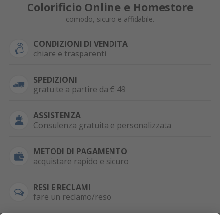
Colorificio Online e Homestore
comodo, sicuro e affidabile.
CONDIZIONI DI VENDITA
chiare e trasparenti
SPEDIZIONI
gratuite a partire da € 49
ASSISTENZA
Consulenza gratuita e personalizzata
METODI DI PAGAMENTO
acquistare rapido e sicuro
RESI E RECLAMI
fare un reclamo/reso