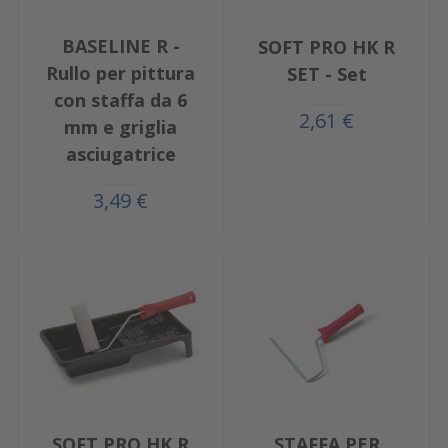
BASELINE R -
SOFT PRO HK R
Rullo per pittura
SET - Set
con staffa da 6
2,61 €
mm e griglia
asciugatrice
3,49 €
SOFT PRO HK R
STAFFA PER