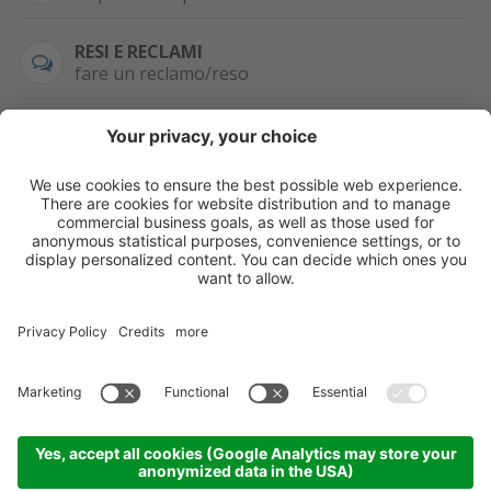
RESI E RECLAMI
fare un reclamo/reso
SEMPRE DISPONIBILE
0471 506798
HAI LA PARTITA
IVA?
WHATSAPP
+39 376 2951129
Per ordini, offerte,
prezzi speciali e
ulteriori articoli
registrati o/e fai il
login.
Registrati/Login
©
2026
KOPPA GMBH-SRL
Credits
Sitemap
Informativa privacy
Impostazioni cookie
Partner
Come arrivare