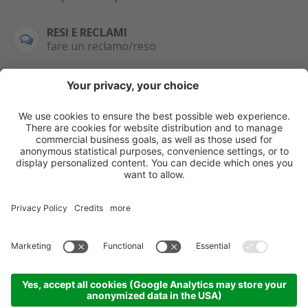
RESI E RECLAMI
fare un reclamo/reso
SEMPRE DISPONIBILE
0471 506798
HAI LA PARTITA
IVA?
WHATSAPP
+39 376 2951129
Per ordini, offerte,
prezzi speciali e
ulteriori articoli
registrati o/e fai il
login.
Registrati/Login
©
2026
KOPPA GMBH-SRL
Credits
Sitemap
Informativa privacy
Impostazioni cookie
Partner
Come arrivare