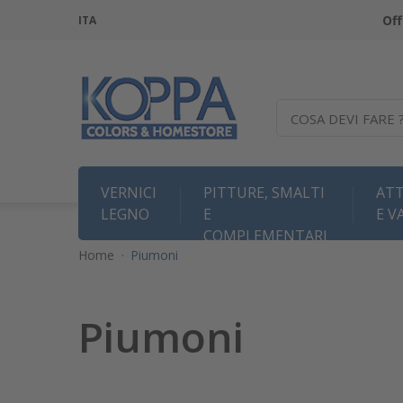
Off
ITA
COSA DEVI FARE 
VERNICI
PITTURE, SMALTI
ATT
LEGNO
E
E V
COMPLEMENTARI
Home
·
Piumoni
Piumoni