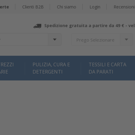
erte
Clienti B2B
Chi siamo
Login
Recensioni
Spedizione gratuita a partire da 49 € -
vel
?
Prego Selezionare
REZZI
PULIZIA, CURA E
TESSILI E CARTA
ARIE
DETERGENTI
DA PARATI