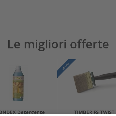
Le migliori offerte
Offerta
ONDEX Detergente
TIMBER FS TWIST 