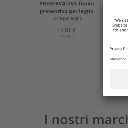
PRESERVATIVE fondo
Con 
preventivo per legno
Fondi per legno
14,81 €
24,68 €
I nostri marc