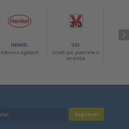
HENKEL
V33
J
Adesivi e sigillanti
Smalti per piastrelle e
At
ceramica
Registrati