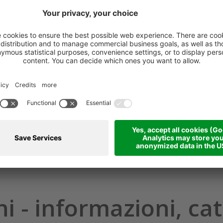
Restauro legno esterno
Plafoncino con tes
l'acquisto di uno dei prodotti
rotante
BONDEX per ...
Pennelli e plafoni
11,66 €
11,22 €
12,96 €
17,46 €
Login per offerte B2B
hi - informazioni, cat