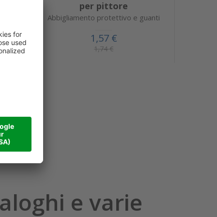
ta
per pittore
Abbigliamento protettivo e guanti
1,57 €
1,74 €
aloghi e varie