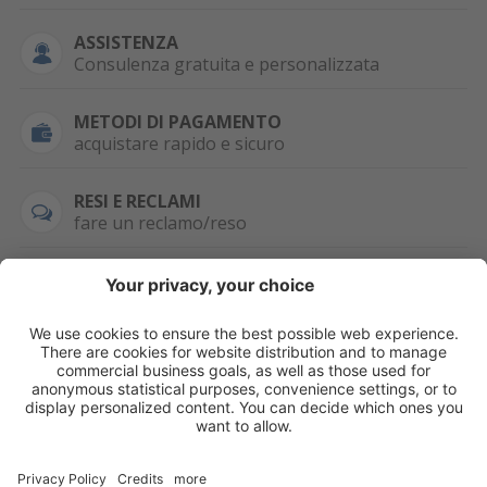
ASSISTENZA
Consulenza gratuita e personalizzata
METODI DI PAGAMENTO
acquistare rapido e sicuro
RESI E RECLAMI
fare un reclamo/reso
SEMPRE DISPONIBILE
0471 506798
HAI LA PARTITA
IVA?
WHATSAPP
+39 376 2951129
Per ordini, offerte,
prezzi speciali e
ulteriori articoli
registrati o/e fai il
login.