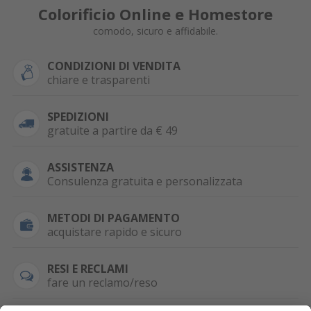
Colorificio Online e Homestore
comodo, sicuro e affidabile.
CONDIZIONI DI VENDITA
chiare e trasparenti
SPEDIZIONI
gratuite a partire da € 49
ASSISTENZA
Consulenza gratuita e personalizzata
METODI DI PAGAMENTO
acquistare rapido e sicuro
RESI E RECLAMI
fare un reclamo/reso