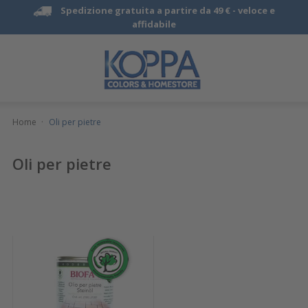
Spedizione gratuita a partire da 49 € -
veloce e
affidabile
Home
·
Oli per pietre
Oli per pietre