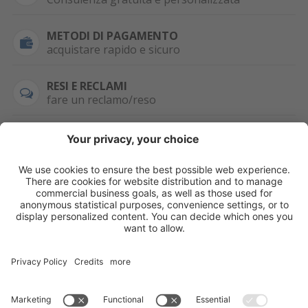
METODI DI PAGAMENTO
acquistare rapido e sicuro
RESI E RECLAMI
fare un reclamo/reso
SEMPRE DISPONIBILE
0471 506798
HAI LA PARTITA
IVA?
WHATSAPP
+39 376 2951129
Per ordini, offerte,
prezzi speciali e
ulteriori articoli
registrati o/e fai il
login.
Registrati/Login