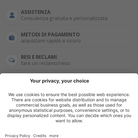
ASSISTENZA
Consulenza gratuita e personalizzata
METODI DI PAGAMENTO
acquistare rapido e sicuro
RESI E RECLAMI
fare un reclamo/reso
SEMPRE DISPONIBILE
0471 506798
HAI LA PARTITA
IVA?
WHATSAPP
+39 376 2951129
Per ordini, offerte,
prezzi speciali e
ulteriori articoli
registrati o/e fai il
login.