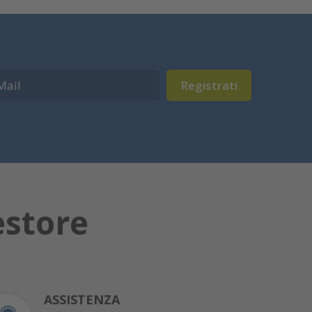
Registrati
estore
ASSISTENZA