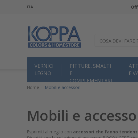
Off
ITA
COSA DEVI FARE 
VERNICI
PITTURE, SMALTI
ATT
LEGNO
E
E V
COMPLEMENTARI
Home
·
Mobili e accessori
Mobili e accesso
Esprimiti al meglio con
accessori che fanno tendenz
Divertiti con la collezione di accessori BOCONCEPT che ti