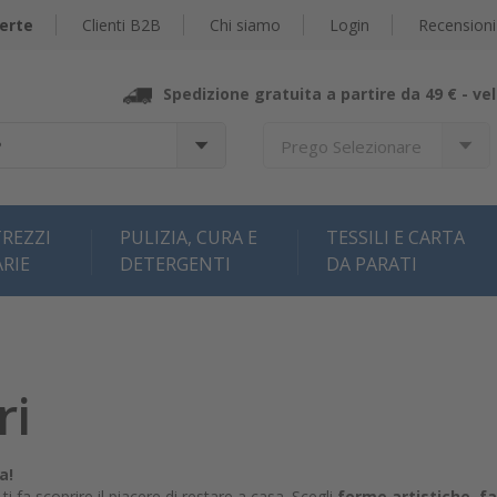
erte
Clienti B2B
Chi siamo
Login
Recensioni
Spedizione gratuita a partire da 49 € -
vel
?
Prego Selezionare
REZZI
PULIZIA, CURA E
TESSILI E CARTA
ARIE
DETERGENTI
DA PARATI
ri
a!
 fa scoprire il piacere di restare a casa. Scegli
forme artistiche, f