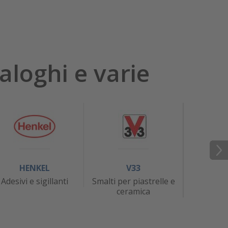
aloghi e varie
HENKEL
V33
J
Adesivi e sigillanti
Smalti per piastrelle e
At
ceramica