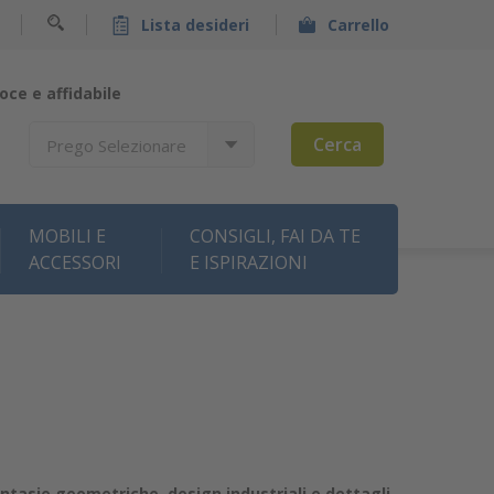
Lista desideri
Carrello
oce e affidabile
Cerca
Prego Selezionare
MOBILI E
CONSIGLI, FAI DA TE
ACCESSORI
E ISPIRAZIONI
antasie geometriche, design industriali e dettagli