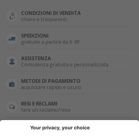
CONDIZIONI DI VENDITA
chiare e trasparenti
SPEDIZIONI
gratuite a partire da € 49
ASSISTENZA
Consulenza gratuita e personalizzata
METODI DI PAGAMENTO
acquistare rapido e sicuro
RESI E RECLAMI
fare un reclamo/reso
SEMPRE DISPONIBILE
0471 506798