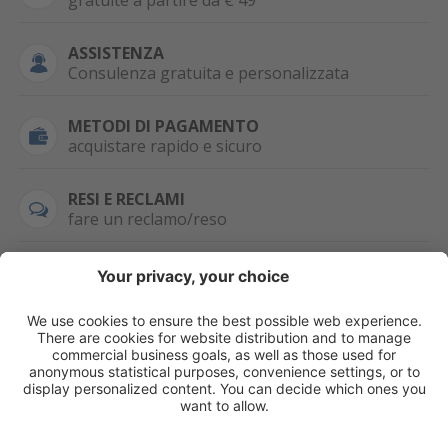
gratuite a partire da € 49
ASSISTENZA
Consulenza gratuita e personalizzata
METODI DI PAGAMENTO
acquistare rapido e sicuro
RESI E RECLAMI
fare un reclamo/reso
SEMPRE DISPONIBILE
0471 506798
HAI LA PARTITA
IVA?
WHATSAPP
+39 376 2951129
Per ordini, offerte,
prezzi speciali e
ulteriori articoli
registrati o/e fai il