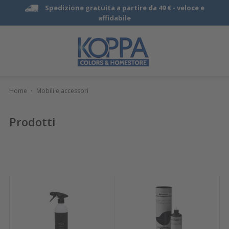
Spedizione gratuita a partire da 49 € -
veloce e
affidabile
Home
·
Mobili e accessori
Prodotti