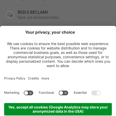
RESI E RECLAMI
fare un reclamo/reso
SEMPRE DISPONIBILE
0471 506798
HAI LA PARTITA
IVA?
WHATSAPP
+39 376 2951129
Per ordini, offerte,
prezzi speciali e
ulteriori articoli
registrati o/e fai il
login.
Registrati/Login
©
2026
KOPPA GMBH-SRL
Credits
Sitemap
Informativa privacy
Impostazioni cookie
Partner
Come arrivare