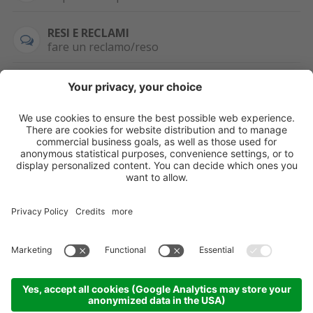
RESI E RECLAMI
fare un reclamo/reso
SEMPRE DISPONIBILE
0471 506798
HAI LA PARTITA
IVA?
WHATSAPP
+39 376 2951129
Per ordini, offerte,
prezzi speciali e
ulteriori articoli
registrati o/e fai il
login.
Registrati/Login
©
2026
KOPPA GMBH-SRL
Credits
Sitemap
Informativa privacy
Impostazioni cookie
Partner
Come arrivare