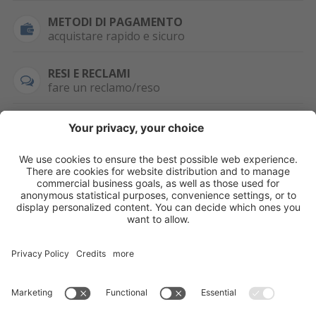
METODI DI PAGAMENTO
acquistare rapido e sicuro
RESI E RECLAMI
fare un reclamo/reso
SEMPRE DISPONIBILE
0471 506798
HAI LA PARTITA
IVA?
WHATSAPP
+39 376 2951129
Per ordini, offerte,
prezzi speciali e
ulteriori articoli
registrati o/e fai il
login.
Registrati/Login
©
2026
KOPPA GMBH-SRL