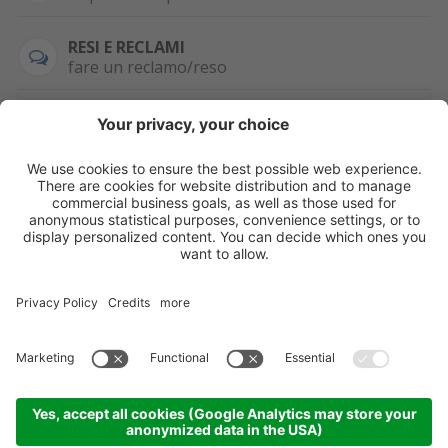
RESI E RECLAMI
fare un reclamo/reso
SEMPRE DISPONIBILE
0471 506798
HAI LA PARTITA
IVA?
WHATSAPP
+39 376 2951129
Per ordini, offerte,
prezzi speciali e
ulteriori articoli
registrati o/e fai il
login.
Registrati/Login
©
2026
KOPPA GMBH-SRL
Credits
Sitemap
Informativa privacy
Impostazioni cookie
Partner
Come arrivare