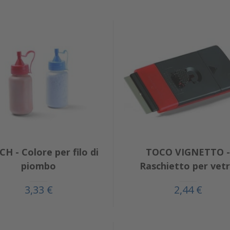
H - Colore per filo di
TOCO VIGNETTO -
piombo
Raschietto per vet
3,33 €
2,44 €