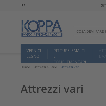
Off
ITA
COSA DEVI FARE 
VERNICI
PITTURE, SMALTI
ATT
LEGNO
E
E V
COMPLEMENTARI
Home
·
Attrezzi e varie
·
Attrezzi vari
Attrezzi vari