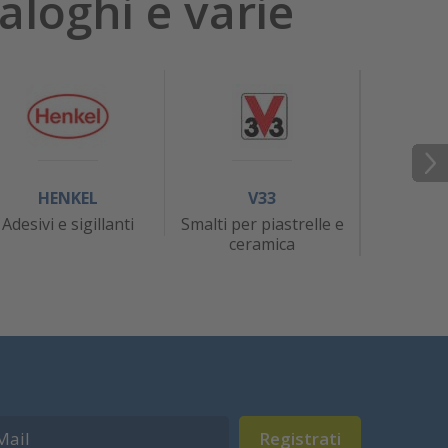
aloghi e varie
HENKEL
V33
J
Adesivi e sigillanti
Smalti per piastrelle e
At
ceramica
Registrati