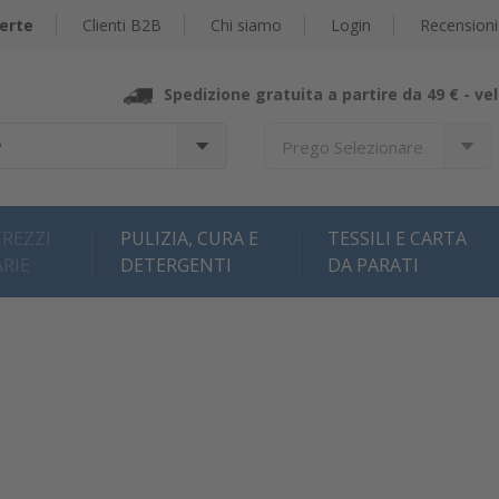
erte
Clienti B2B
Chi siamo
Login
Recensioni
Spedizione gratuita a partire da 49 € -
vel
?
Prego Selezionare
REZZI
PULIZIA, CURA E
TESSILI E CARTA
ARIE
DETERGENTI
DA PARATI