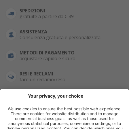
SPEDIZIONI
gratuite a partire da € 49
ASSISTENZA
Consulenza gratuita e personalizzata
METODI DI PAGAMENTO
acquistare rapido e sicuro
RESI E RECLAMI
fare un reclamo/reso
SEMPRE DISPONIBILE
0471 506798
HAI LA PARTITA
IVA?
WHATSAPP
+39 376 2951129
Per ordini, offerte,
prezzi speciali e