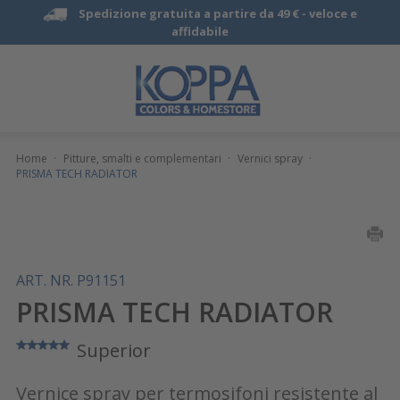
Spedizione gratuita a partire da 49 € -
veloce e
affidabile
Home
·
Pitture, smalti e complementari
·
Vernici spray
·
PRISMA TECH RADIATOR
ART. NR. P91151
PRISMA TECH RADIATOR
Superior
Vernice spray per termosifoni resistente al