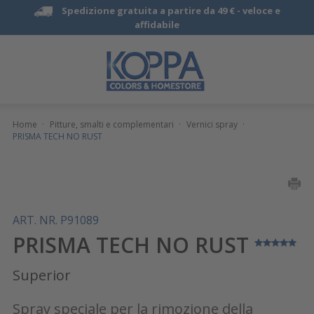
Spedizione gratuita a partire da 49 € -
veloce e
affidabile
Home
·
Pitture, smalti e complementari
·
Vernici spray
·
PRISMA TECH NO RUST
ART. NR. P91089
PRISMA TECH NO RUST
Superior
Spray speciale per la rimozione della