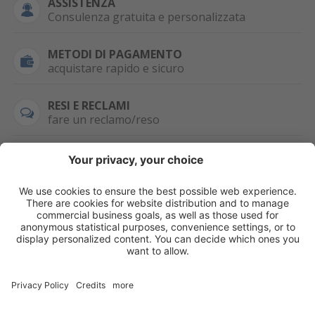
ASSISTENZA
Consulenza gratuita e personalizzata
METODI DI PAGAMENTO
acquistare rapido e sicuro
RESI E RECLAMI
fare un reclamo/reso
SEMPRE DISPONIBILE
0471 506798
HAI LA PARTITA
IVA?
WHATSAPP
+39 376 2951129
Per ordini, offerte,
prezzi speciali e
ulteriori articoli
registrati o/e fai il
login.
Registrati/Login