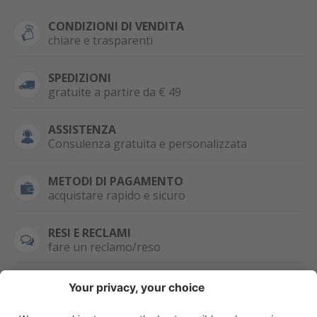
CONDIZIONI DI VENDITA
chiare e trasparenti
SPEDIZIONI
gratuite a partire da € 49
ASSISTENZA
Consulenza gratuita e personalizzata
METODI DI PAGAMENTO
acquistare rapido e sicuro
RESI E RECLAMI
fare un reclamo/reso
SEMPRE DISPONIBILE
0471 506798