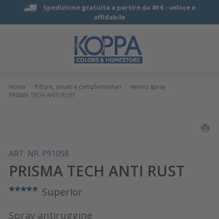
Spedizione gratuita a partire da 49 € -
veloce e
affidabile
Home
·
Pitture, smalti e complementari
·
Vernici spray
·
PRISMA TECH ANTI RUST
ART. NR. P91058
PRISMA TECH ANTI RUST
Superior
Spray antiruggine