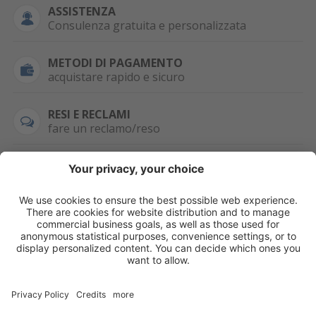
ASSISTENZA
Consulenza gratuita e personalizzata
METODI DI PAGAMENTO
acquistare rapido e sicuro
RESI E RECLAMI
fare un reclamo/reso
SEMPRE DISPONIBILE
0471 506798
HAI LA PARTITA
IVA?
WHATSAPP
+39 376 2951129
Per ordini, offerte,
prezzi speciali e
ulteriori articoli
registrati o/e fai il
login.
Registrati/Login