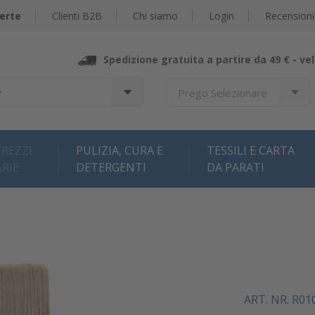
erte
Clienti B2B
Chi siamo
Login
Recensioni
Spedizione gratuita a partire da 49 € -
vel
?
Prego Selezionare
REZZI
PULIZIA, CURA E
TESSILI E CARTA
ARIE
DETERGENTI
DA PARATI
ART. NR. R01