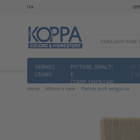
Off
ITA
COSA DEVI FARE 
VERNICI
PITTURE, SMALTI
ATT
LEGNO
E
E V
COMPLEMENTARI
Home
·
Attrezzi e varie
·
Plafone profi antigoccia