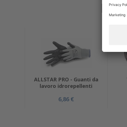
PUÒ
ALLSTAR PRO - Guanti da
lavoro idrorepellenti
6,86 €