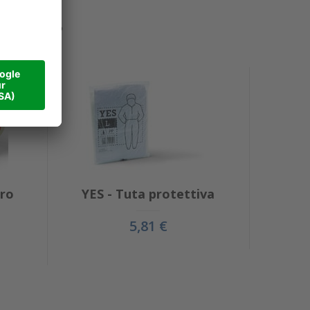
 ...
ro
YES - Tuta protettiva
5,81 €