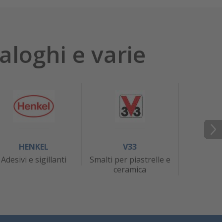
aloghi e varie
HENKEL
V33
J
Adesivi e sigillanti
Smalti per piastrelle e
At
ceramica