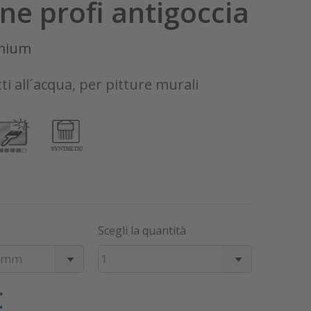
ne profi antigoccia
mium
ti all´acqua, per pitture murali
Scegli la quantità
3 mm
1
€