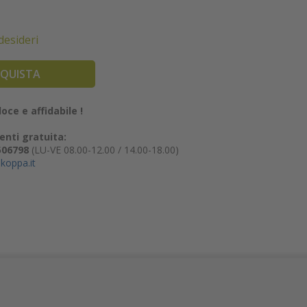
 desideri
QUISTA
oce e affidabile !
enti gratuita:
506798
(LU-VE 08.00-12.00 / 14.00-18.00)
koppa.it