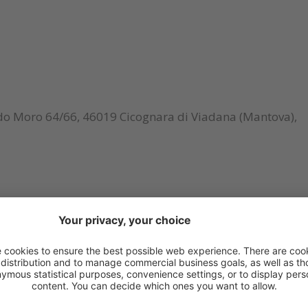
 Aldo Moro 64/66, 46019 Cicognara di Viadana (Mantova),