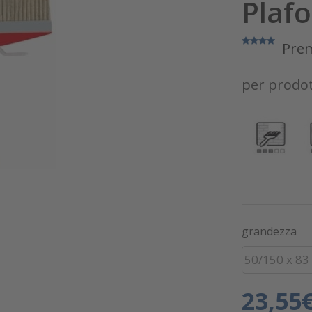
Plafo
Pre
per prodot
grandezza
50/150 x 8
23,55