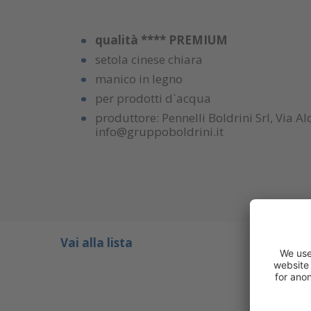
qualità **** PREMIUM
setola cinese chiara
manico in legno
per prodotti d`acqua
produttore: Pennelli Boldrini Srl, Via
info@gruppoboldrini.it
Vai alla lista