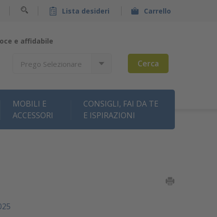
Lista desideri
Carrello
oce e affidabile
Cerca
Prego Selezionare
MOBILI E
CONSIGLI, FAI DA TE
ACCESSORI
E ISPIRAZIONI
025