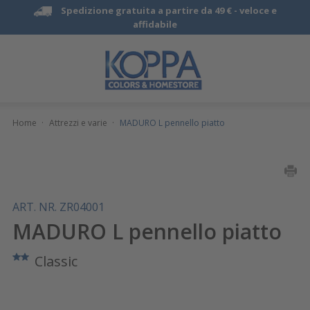
Spedizione gratuita a partire da 49 € -
veloce e
affidabile
Home
·
Attrezzi e varie
·
MADURO L pennello piatto
ART. NR. ZR04001
MADURO L pennello piatto
Classic