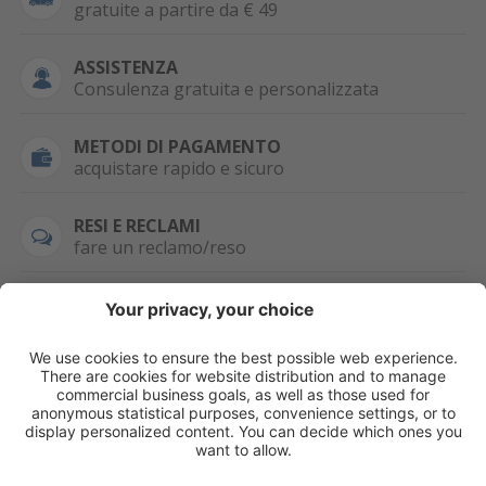
gratuite a partire da € 49
ASSISTENZA
Consulenza gratuita e personalizzata
METODI DI PAGAMENTO
acquistare rapido e sicuro
RESI E RECLAMI
fare un reclamo/reso
SEMPRE DISPONIBILE
0471 506798
HAI LA PARTITA
IVA?
WHATSAPP
+39 376 2951129
Per ordini, offerte,
prezzi speciali e
ulteriori articoli
registrati o/e fai il