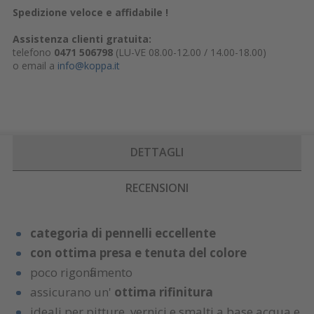
Spedizione veloce e affidabile !
Assistenza clienti gratuita:
telefono
0471 506798
(LU-VE 08.00-12.00 / 14.00-18.00)
o email a
info@koppa.it
DETTAGLI
RECENSIONI
categoria di pennelli eccellente
con ottima presa e tenuta del colore
poco rigonfiamento
assicurano un'
ottima rifinitura
ideali per pitture, vernici e smalti a base acqua e