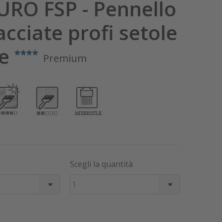
RO FSP - Pennello
acciate profi setole
re
Premium
Scegli la quantità
1