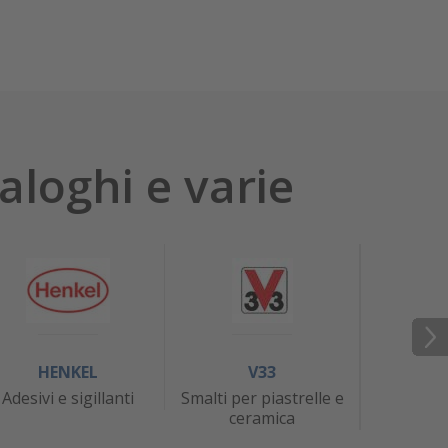
aloghi e varie
HENKEL
V33
J
Adesivi e sigillanti
Smalti per piastrelle e
At
ceramica