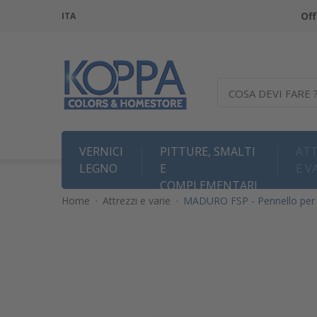
Off
ITA
COSA DEVI FARE 
VERNICI
PITTURE, SMALTI
ATT
LEGNO
E
E V
COMPLEMENTARI
Home
·
Attrezzi e varie
·
MADURO FSP - Pennello per fa