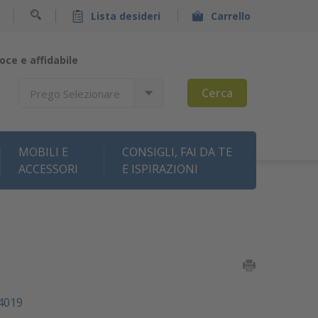
Lista desideri
Carrello
oce e affidabile
Cerca
Prego Selezionare
MOBILI E
CONSIGLI, FAI DA TE
ACCESSORI
E ISPIRAZIONI
4019