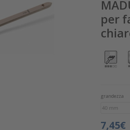
MADU
per f
chia
grandezza
40 mm
7,45€