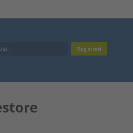
Registrati
estore