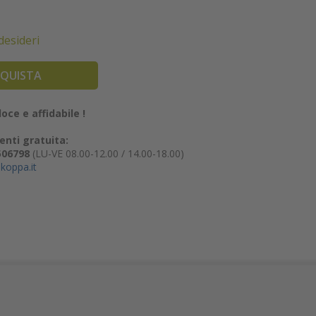
 desideri
QUISTA
oce e affidabile !
enti gratuita:
506798
(LU-VE 08.00-12.00 / 14.00-18.00)
koppa.it