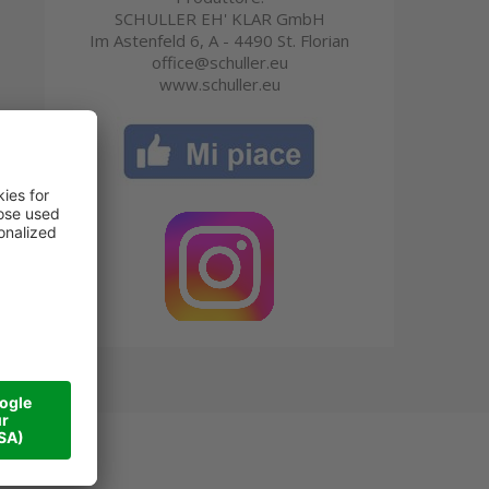
SCHULLER EH' KLAR GmbH
Im Astenfeld 6, A - 4490 St. Florian
office@schuller.eu
www.schuller.eu