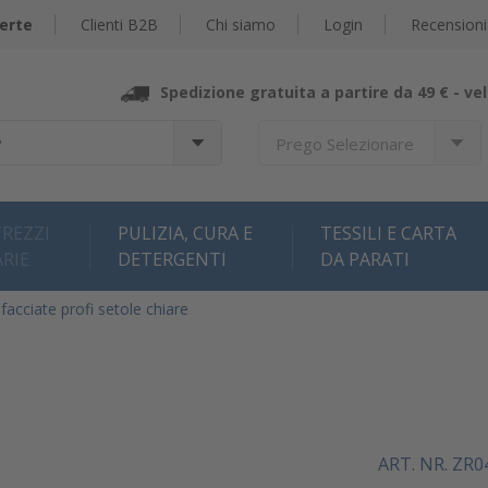
erte
Clienti B2B
Chi siamo
Login
Recensioni
Spedizione gratuita a partire da 49 € -
vel
?
Prego Selezionare
REZZI
PULIZIA, CURA E
TESSILI E CARTA
ARIE
DETERGENTI
DA PARATI
cciate profi setole chiare
ART. NR. ZR0