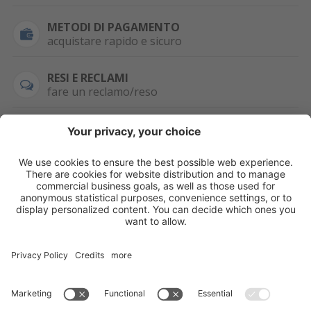
METODI DI PAGAMENTO
acquistare rapido e sicuro
RESI E RECLAMI
fare un reclamo/reso
SEMPRE DISPONIBILE
0471 506798
HAI LA PARTITA
IVA?
WHATSAPP
+39 376 2951129
Per ordini, offerte,
prezzi speciali e
ulteriori articoli
registrati o/e fai il
login.
Registrati/Login