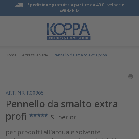
Spedizione gratuita a partire da 49 € -
veloce e
affidabile
Home
·
Attrezzi e varie
·
Pennello da smalto extra profi
ART. NR. R00965
Pennello da smalto extra
profi
Superior
per prodotti all`acqua e solvente,