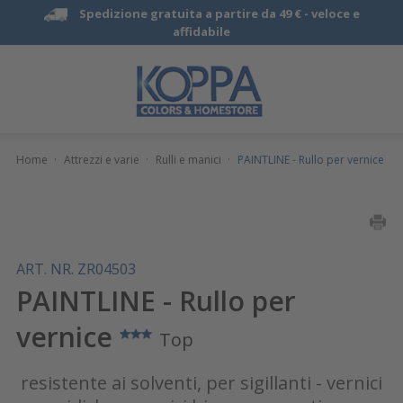
Spedizione gratuita a partire da 49 € -
veloce e
affidabile
Home
·
Attrezzi e varie
·
Rulli e manici
·
PAINTLINE - Rullo per vernice
ART. NR. ZR04503
PAINTLINE - Rullo per
vernice
Top
resistente ai solventi, per sigillanti - vernici