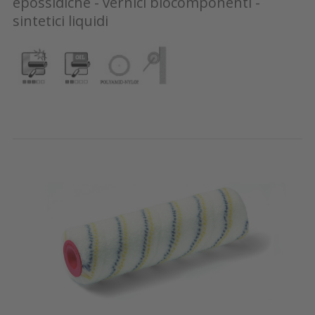
epossidiche - vernici biocomponenti -
sintetici liquidi