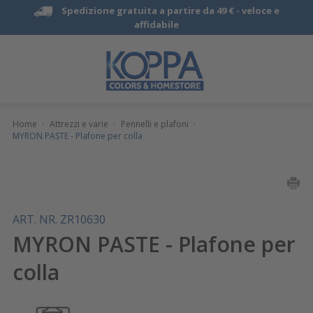
Spedizione gratuita a partire da 49 € -
veloce e
affidabile
Home
·
Attrezzi e varie
·
Pennelli e plafoni
·
MYRON PASTE - Plafone per colla
ART. NR. ZR10630
MYRON PASTE - Plafone per
colla