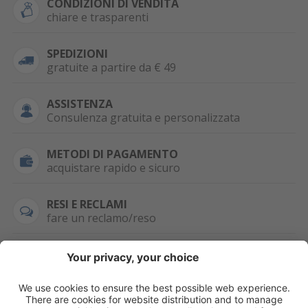
CONDIZIONI DI VENDITA
chiare e trasparenti
SPEDIZIONI
gratuite a partire da € 49
ASSISTENZA
Consulenza gratuita e personalizzata
METODI DI PAGAMENTO
acquistare rapido e sicuro
RESI E RECLAMI
fare un reclamo/reso
SEMPRE DISPONIBILE
0471 506798
HAI LA PARTITA
IVA?
WHATSAPP