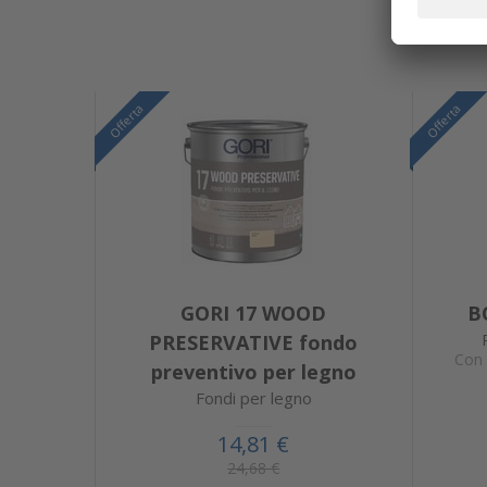
Offerta
Offerta
GORI 17 WOOD
B
PRESERVATIVE fondo
Con 
preventivo per legno
Fondi per legno
14,81 €
24,68 €