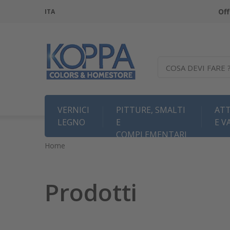
Off
ITA
COSA DEVI FARE 
VERNICI
PITTURE, SMALTI
ATT
LEGNO
E
E V
COMPLEMENTARI
Home
Prodotti