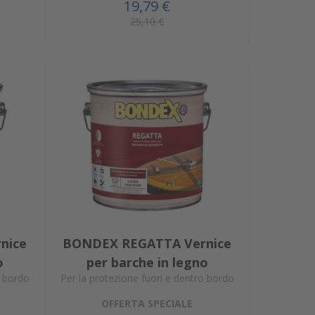
19,79 €
25,10 €
nice
BONDEX REGATTA Vernice
o
per barche in legno
o bordo
Per la protezione fuori e dentro bordo
OFFERTA SPECIALE