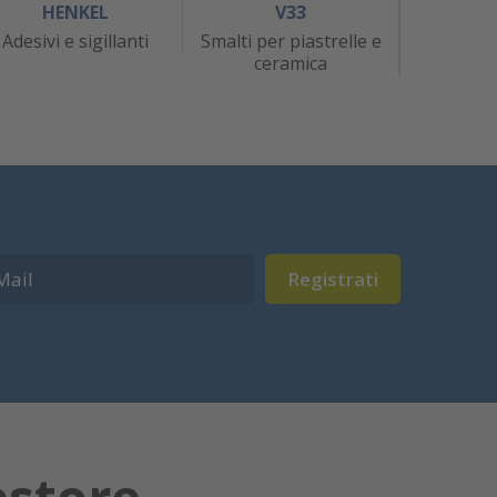
HENKEL
V33
J
Adesivi e sigillanti
Smalti per piastrelle e
At
ceramica
Registrati