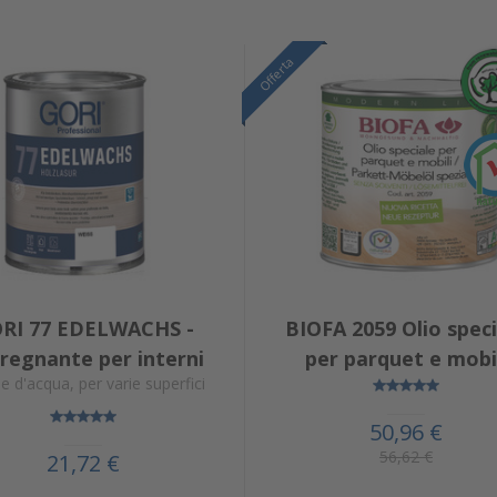
Offerta
Offerta
Offerta
RI 77 EDELWACHS -
BIOFA 2059 Olio speci
regnante per interni
per parquet e mobi
e d'acqua, per varie superfici
50,96 €
56,62 €
21,72 €