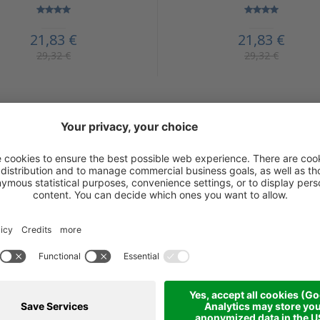
21,83 €
21,83 €
29,32 €
29,32 €
Ulteriori prodotti