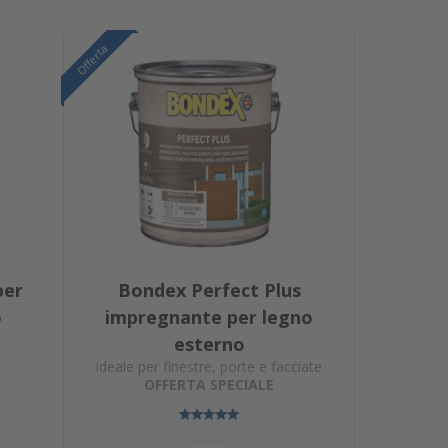
Offerta
Offerta
per
Bondex Perfect Plus
o
impregnante per legno
esterno
ideale per finestre, porte e facciate
OFFERTA SPECIALE