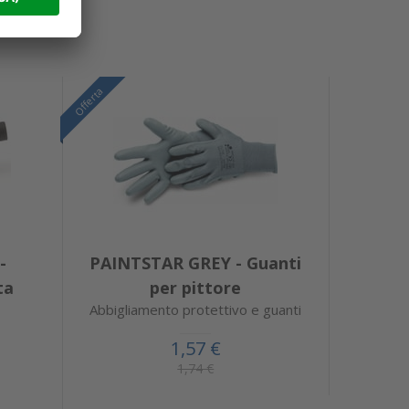
Offerta
-
PAINTSTAR GREY - Guanti
ta
per pittore
Abbigliamento protettivo e guanti
1,57 €
1,74 €