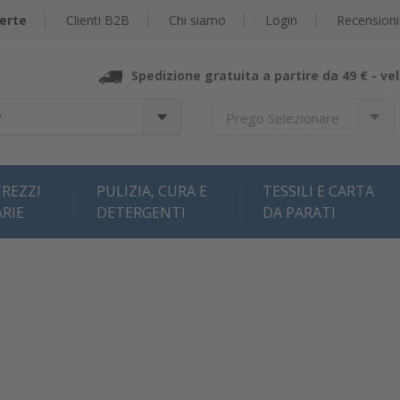
erte
Clienti B2B
Chi siamo
Login
Recensioni
Spedizione gratuita a partire da 49 € -
vel
?
Prego Selezionare
REZZI
PULIZIA, CURA E
TESSILI E CARTA
ARIE
DETERGENTI
DA PARATI