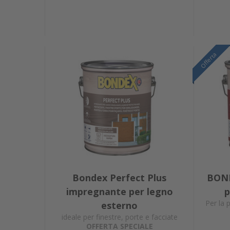
Offerta
Offerta
Offerta
Bondex Perfect Plus
BOND
impregnante per legno
p
Per la 
esterno
ideale per finestre, porte e facciate
OFFERTA SPECIALE