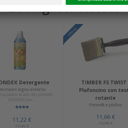
Le migliori offerte
Offerta
ONDEX Detergente
TIMBER FS TWIST 
Restauro legno esterno
Plafoncino con tes
l'acquisto di uno dei prodotti
rotante
BONDEX per ...
Pennelli e plafoni
11,66 €
11,22 €
12,96 €
17,46 €