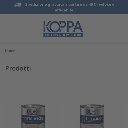
Spedizione gratuita a partire da 49 € -
veloce e
affidabile
Home
Prodotti