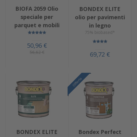
BIOFA 2059 Olio
BONDEX ELITE
speciale per
olio per pavimenti
parquet e mobili
in legno
75% biobased*
50,96 €
56,62 €
69,72 €
Offerta
Offerta
BONDEX ELITE
Bondex Perfect