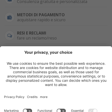
Consulenza gratuita e personalizzata
METODI DI PAGAMENTO
acquistare rapido e sicuro
RESI E RECLAMI
fare un reclamo/reso
SEMPRE DISPONIBILE
0471 506798
HAI LA PARTITA
IVA?
WHATSAPP
+39 376 2951129
Per ordini, offerte,
prezzi speciali e
ulteriori articoli
registrati o/e fai il
login.
Registrati/Login