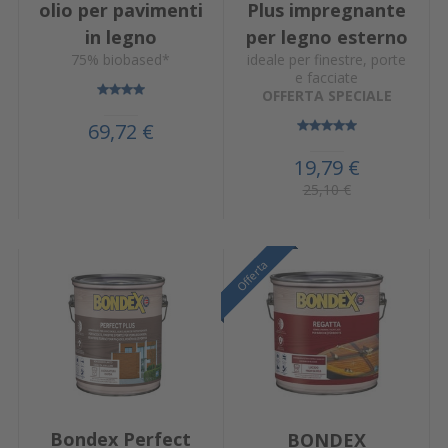
olio per pavimenti
Plus impregnante
in legno
per legno esterno
75% biobased*
ideale per finestre, porte
e facciate
OFFERTA SPECIALE
69,72 €
19,79 €
25,10 €
Offerta
Offerta
Offerta
Bondex Perfect
BONDEX