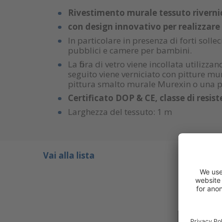
Rivestimento murale tessuto rivernici
con design innovativo per realizzare p
In particolare in presenza di forti sollec
pubblici e camere per bambini.
La fibra di vetro viene incollata utilizza
seguito viene verniciato con pitture mura
pittura smalto murale Murexin o una pi
Certificato DOP & CE, classe di resist
Larghezza del tessuto: 1 m
Vai alla lista
PUÒ