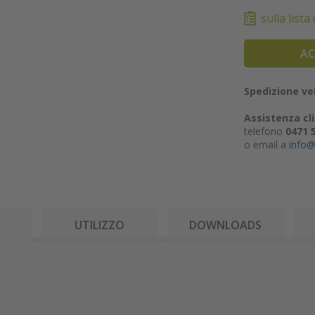
sulla lista
AC
Spedizione vel
Assistenza cli
telefono
0471 
o email a
info@
I
UTILIZZO
DOWNLOADS