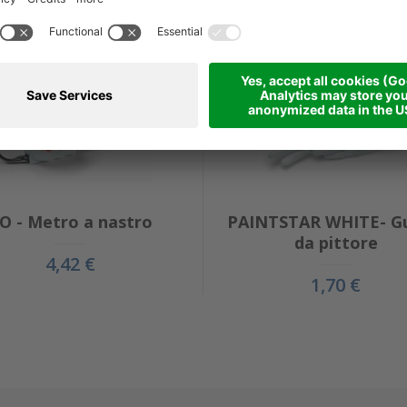
O - Metro a nastro
PAINTSTAR WHITE- Gu
da pittore
4,42 €
1,70 €