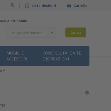
Lista desideri
Carrello
oce e affidabile
Cerca
Prego Selezionare
MOBILI E
CONSIGLI, FAI DA TE
ACCESSORI
E ISPIRAZIONI
a V
703