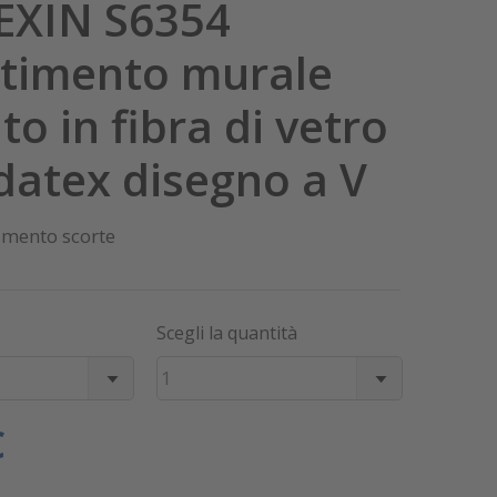
XIN S6354
stimento murale
to in fibra di vetro
datex disegno a V
imento scorte
Scegli la quantità
1
€