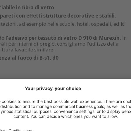
abile in fibra di vetro
areti con effetti strutture decorative e stabili.
itazioni, ad esempio nelle scuole, hotel, ospedali, edifi ci
ndo
l’adesivo per tessuto di vetro D 910 di Murexin.
In
li per interni di pregio, consigliamo l’utilizzo della
ttura lavabile similare.
enza al fuoco di B-s1, d0
 ESSERTI UTILE ANCHE