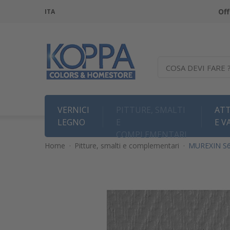
Off
ITA
COSA DEVI FARE 
VERNICI
PITTURE, SMALTI
ATT
LEGNO
E
E V
COMPLEMENTARI
Home
·
Pitture, smalti e complementari
·
MUREXIN S63