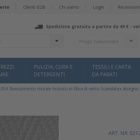
erte
Clienti B2B
Chi siamo
Login
Recensioni
Spedizione gratuita a partire da 49 € -
vel
?
Prego Selezionare
REZZI
PULIZIA, CURA E
TESSILI E CARTA
ARIE
DETERGENTI
DA PARATI
54 Rivestimento murale tessuto in fibra di vetro Scandatex disegno 
ART. NR. 021