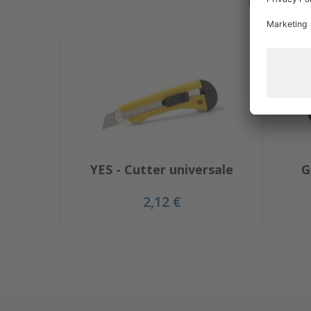
YES - Cutter universale
G
2,12 €