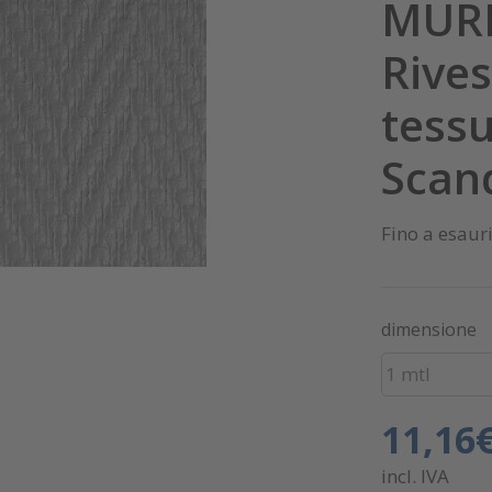
MURE
Rive
tessu
Scan
Fino a esaur
dimensione
1 mtl
11,16
incl. IVA