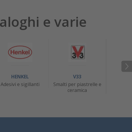
aloghi e varie
HENKEL
V33
J
Adesivi e sigillanti
Smalti per piastrelle e
At
ceramica