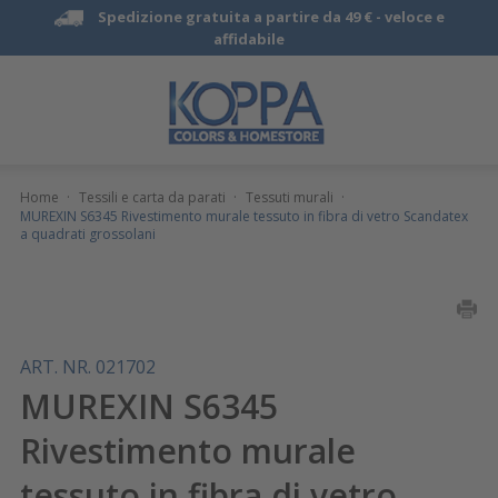
Spedizione gratuita a partire da 49 € -
veloce e
affidabile
Home
·
Tessili e carta da parati
·
Tessuti murali
·
MUREXIN S6345 Rivestimento murale tessuto in fibra di vetro Scandatex
a quadrati grossolani
ART. NR. 021702
MUREXIN S6345
Rivestimento murale
tessuto in fibra di vetro