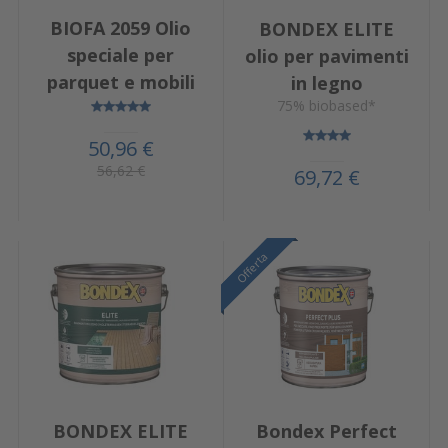
BIOFA 2059 Olio
BONDEX ELITE
speciale per
olio per pavimenti
parquet e mobili
in legno
75% biobased*
50,96 €
56,62 €
69,72 €
Offerta
Offerta
BONDEX ELITE
Bondex Perfect