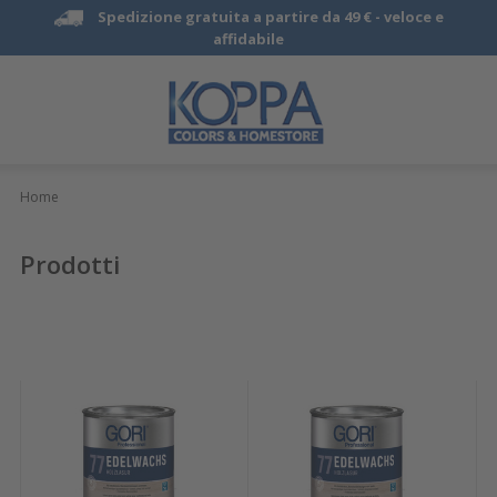
Spedizione gratuita a partire da 49 € -
veloce e
affidabile
Home
Prodotti