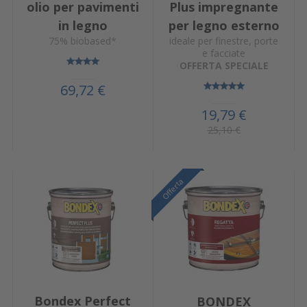
olio per pavimenti
Plus impregnante
in legno
per legno esterno
75% biobased*
ideale per finestre, porte
e facciate
OFFERTA SPECIALE
69,72 €
19,79 €
25,10 €
Offerta
Offerta
Offerta
Bondex Perfect
BONDEX