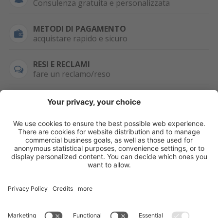
Consulenza gratuita e personalizzata
METODI DI PAGAMENTO
acquistare rapido e sicuro
RESI E RECLAMI
fare un reclamo/reso
SEMPRE DISPONIBILE
0471 506798
HAI LA PARTITA
IVA?
WHATSAPP
+39 376 2951129
Per ordini, offerte,
prezzi speciali e
ulteriori articoli
registrati o/e fai il
login.
Registrati/Login