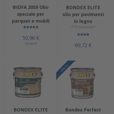
BIOFA 2059 Olio
BONDEX ELITE
speciale per
olio per pavimenti
parquet e mobili
in legno
75% biobased*
50,96 €
56,62 €
69,72 €
Offerta
Offerta
BONDEX ELITE
Bondex Perfect