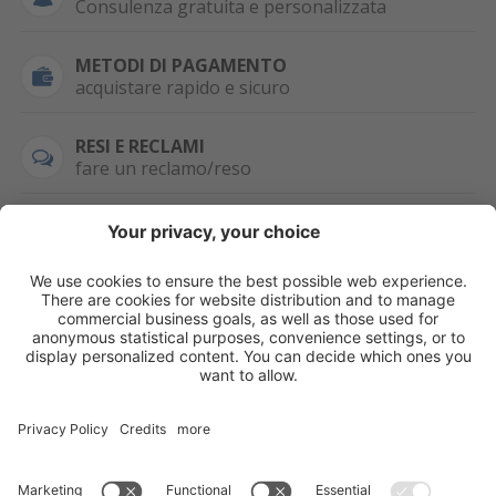
Consulenza gratuita e personalizzata
METODI DI PAGAMENTO
acquistare rapido e sicuro
RESI E RECLAMI
fare un reclamo/reso
SEMPRE DISPONIBILE
0471 506798
HAI LA PARTITA
IVA?
WHATSAPP
+39 376 2951129
Per ordini, offerte,
prezzi speciali e
ulteriori articoli
registrati o/e fai il
login.
Registrati/Login