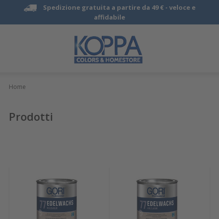
Spedizione gratuita a partire da 49 € -
veloce e
affidabile
Home
Prodotti