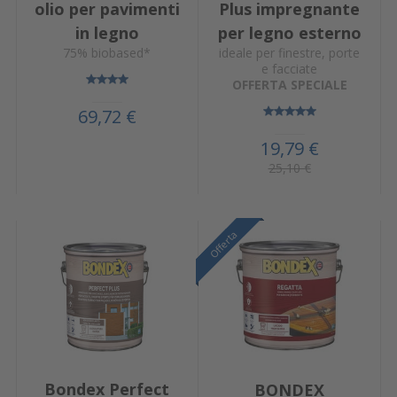
olio per pavimenti
Plus impregnante
in legno
per legno esterno
75% biobased*
ideale per finestre, porte
e facciate
OFFERTA SPECIALE
69,72 €
19,79 €
25,10 €
Offerta
Offerta
Offerta
Bondex Perfect
BONDEX