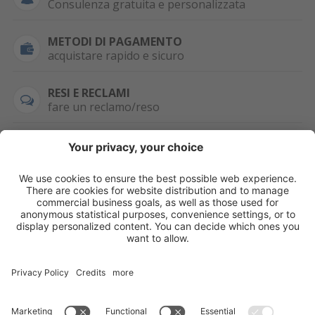
Consulenza gratuita e personalizzata
METODI DI PAGAMENTO
acquistare rapido e sicuro
RESI E RECLAMI
fare un reclamo/reso
SEMPRE DISPONIBILE
0471 506798
HAI LA PARTITA
IVA?
WHATSAPP
+39 376 2951129
Per ordini, offerte,
prezzi speciali e
ulteriori articoli
registrati o/e fai il
login.
Registrati/Login