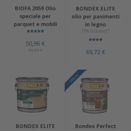
BIOFA 2059 Olio
BONDEX ELITE
speciale per
olio per pavimenti
parquet e mobili
in legno
75% biobased*
50,96 €
56,62 €
69,72 €
Offerta
Offerta
BONDEX ELITE
Bondex Perfect