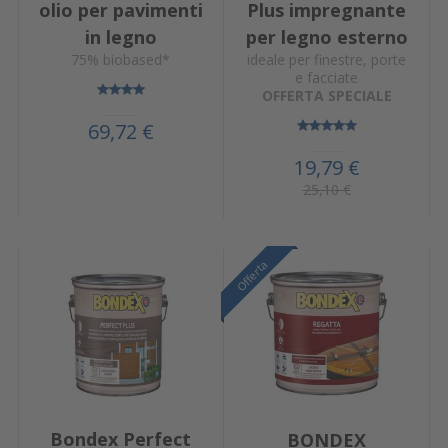
olio per pavimenti
Plus impregnante
in legno
per legno esterno
75% biobased*
ideale per finestre, porte
e facciate
OFFERTA SPECIALE
69,72 €
19,79 €
25,10 €
Offerta
Offerta
Offerta
Bondex Perfect
BONDEX