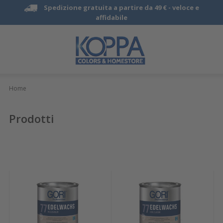
Spedizione gratuita a partire da 49 € -
veloce e
affidabile
Home
Prodotti