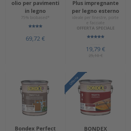
olio per pavimenti
Plus impregnante
in legno
per legno esterno
75% biobased*
ideale per finestre, porte
e facciate
OFFERTA SPECIALE
69,72 €
19,79 €
25,10 €
Offerta
Offerta
Offerta
Bondex Perfect
BONDEX