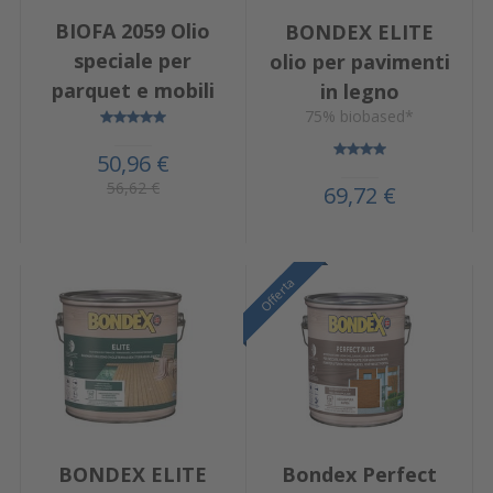
BIOFA 2059 Olio
BONDEX ELITE
speciale per
olio per pavimenti
parquet e mobili
in legno
75% biobased*
50,96 €
56,62 €
69,72 €
Offerta
Offerta
BONDEX ELITE
Bondex Perfect