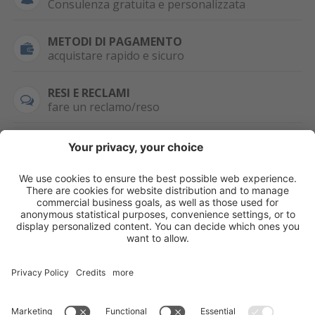
Consulenza gratuita e personalizzata
METODI DI PAGAMENTO
acquistare rapido e sicuro
RESI E RECLAMI
fare un reclamo/reso
SEMPRE DISPONIBILE
0471 506798
HAI LA PARTITA
IVA?
WHATSAPP
+39 376 2951129
Per ordini, offerte,
prezzi speciali e
ulteriori articoli
registrati o/e fai il
login.
Registrati/Login