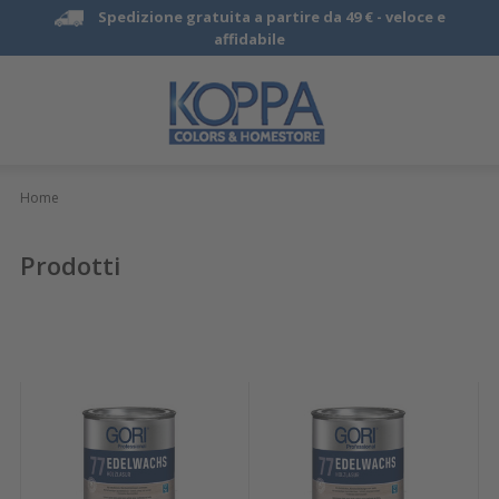
Spedizione gratuita a partire da 49 € -
veloce e
affidabile
Home
Prodotti