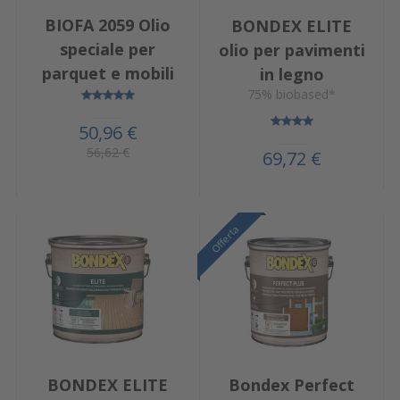
BIOFA 2059 Olio
BONDEX ELITE
speciale per
olio per pavimenti
parquet e mobili
in legno
75% biobased*
50,96 €
56,62 €
69,72 €
Offerta
Offerta
BONDEX ELITE
Bondex Perfect