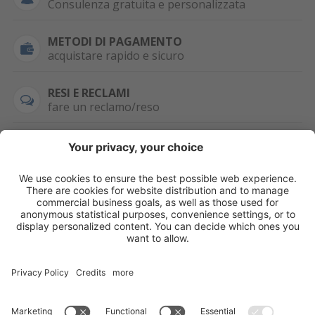
Consulenza gratuita e personalizzata
METODI DI PAGAMENTO
acquistare rapido e sicuro
RESI E RECLAMI
fare un reclamo/reso
SEMPRE DISPONIBILE
0471 506798
HAI LA PARTITA
IVA?
WHATSAPP
+39 376 2951129
Per ordini, offerte,
prezzi speciali e
ulteriori articoli
registrati o/e fai il
login.
Registrati/Login