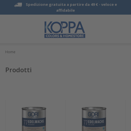
Spedizione gratuita a partire da 49 € -
veloce e
affidabile
Home
Prodotti