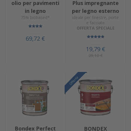
olio per pavimenti
Plus impregnante
in legno
per legno esterno
75% biobased*
ideale per finestre, porte
e facciate
OFFERTA SPECIALE
69,72 €
19,79 €
25,10 €
Offerta
Offerta
Offerta
Bondex Perfect
BONDEX