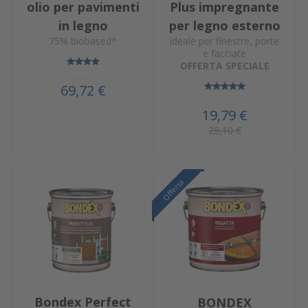
olio per pavimenti
Plus impregnante
in legno
per legno esterno
75% biobased*
ideale per finestre, porte
e facciate
OFFERTA SPECIALE
69,72 €
19,79 €
25,10 €
Offerta
Offerta
Offerta
Bondex Perfect
BONDEX