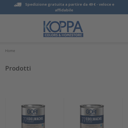
Spedizione gratuita a partire da 49 € -
veloce e
affidabile
Home
Prodotti