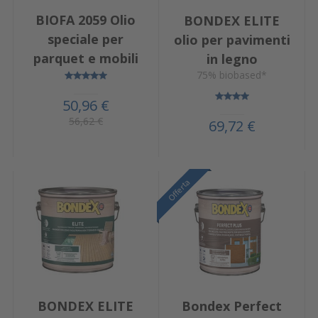
BIOFA 2059 Olio
BONDEX ELITE
speciale per
olio per pavimenti
parquet e mobili
in legno
75% biobased*
50,96 €
56,62 €
69,72 €
Offerta
Offerta
BONDEX ELITE
Bondex Perfect