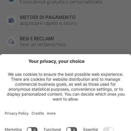
Consulenza gratuita e personalizzata
METODI DI PAGAMENTO
acquistare rapido e sicuro
RESI E RECLAMI
fare un reclamo/reso
SEMPRE DISPONIBILE
0471 506798
HAI LA PARTITA
IVA?
WHATSAPP
+39 376 2951129
Per ordini, offerte,
prezzi speciali e
ulteriori articoli
registrati o/e fai il
login.
Registrati/Login