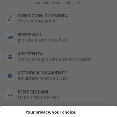
comodo, sicuro e affidabile.
CONDIZIONI DI VENDITA
chiare e trasparenti
SPEDIZIONI
gratuite a partire da € 49
ASSISTENZA
Consulenza gratuita e personalizzata
METODI DI PAGAMENTO
acquistare rapido e sicuro
RESI E RECLAMI
fare un reclamo/reso
SEMPRE DISPONIBILE
0471 506798