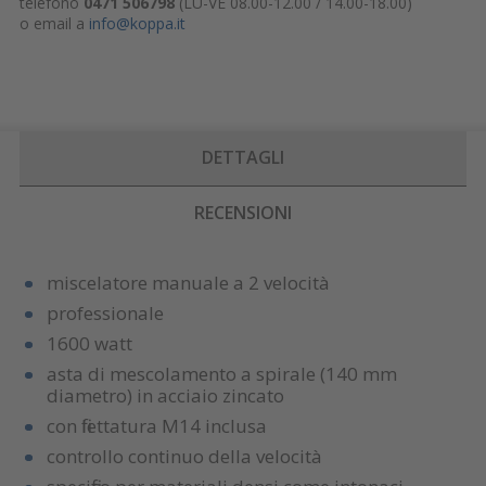
telefono
0471 506798
(LU-VE 08.00-12.00 / 14.00-18.00)
o email a
info@koppa.it
DETTAGLI
RECENSIONI
miscelatore manuale a 2 velocità
professionale
1600 watt
asta di mescolamento a spirale (140 mm
diametro) in acciaio zincato
con filettatura M14 inclusa
controllo continuo della velocità