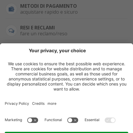
METODI DI PAGAMENTO
acquistare rapido e sicuro
RESI E RECLAMI
fare un reclamo/reso
SEMPRE DISPONIBILE
0471 506798
HAI LA PARTITA
IVA?
WHATSAPP
+39 376 2951129
Per ordini, offerte,
prezzi speciali e
ulteriori articoli
registrati o/e fai il
login.
Registrati/Login
©
2026
KOPPA GMBH-SRL