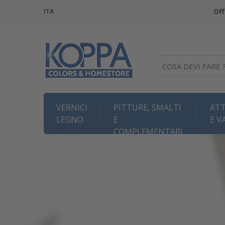
Off
ITA
COSA DEVI FARE 
VERNICI
PITTURE, SMALTI
ATT
LEGNO
E
E V
COMPLEMENTARI