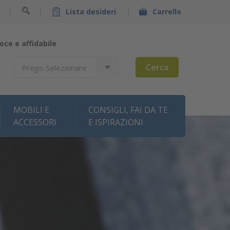
Lista desideri
Carrello
oce e affidabile
Cerca
Prego Selezionare
MOBILI E
CONSIGLI, FAI DA TE
ACCESSORI
E ISPIRAZIONI