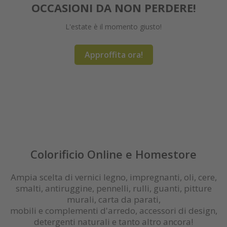
OCCASIONI DA NON PERDERE!
L'estate è il momento giusto!
Maggiori informazioni
Le ultime tendenze e outlet!
Vernici spray innovativi
Vernici a lunga durata
Detergenti naturali
Rinnovo e restauro
Pennelli e plafoni
Finitura Extreme
Pitture e silicati
Vernici superior
Approffita ora!
Contattaci ora
Ordina ora
OUTLET
Registrati / login
Colorificio Online e Homestore
Ampia scelta di vernici legno, impregnanti, oli, cere,
smalti, antiruggine, pennelli, rulli, guanti, pitture
murali, carta da parati,
mobili e complementi d'arredo, accessori di design,
detergenti naturali e tanto altro ancora!