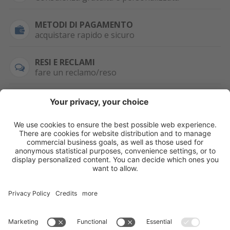
METODI DI PAGAMENTO
acquistare rapido e sicuro
RESI E RECLAMI
fare un reclamo/reso
SEMPRE DISPONIBILE
0471 506798
HAI LA PARTITA
IVA?
WHATSAPP
+39 376 2951129
Per ordini, offerte,
prezzi speciali e
ulteriori articoli
registrati o/e fai il
login.
Registrati/Login