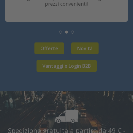
prezzi convenienti!
Offerte
Novitá
Vantaggi e Login B2B
Spedizione gratuita a partire da 49 € -